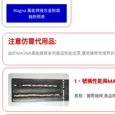
Magna 萬能焊接合金耐腐
蝕對照表
注意仿冒代用品:
由於MAGNA萬能維修系列產品性能出眾,廣受維修地埋界的
1、號稱性能與M
真相：
實際燒焊,真品