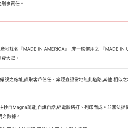
他刑事責任。
註名『MADE IN AMERICA』 ,非一般慣用之 『MADE IN 
消費大眾。
錯誤之廠址,謀取客戶信任、案經查證當地無此道路,其他 相似
往抄自Magna萬能,自說自話,經電腦繕打、列印而成。並無法
提
明之數據。