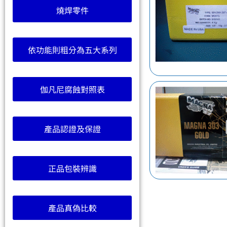
燒焊零件
依功能則粗分為五大系列
伽凡尼腐蝕對照表
產品認證及保證
正品包裝辨識
產品真偽比較