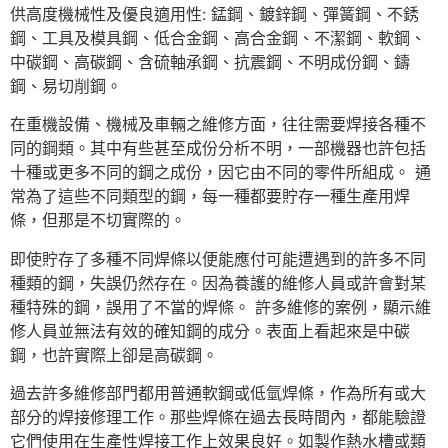
供高度機械性及優良適用性: 錳鋼、鍍鋅鋼、彈簧鋼、不銹
鋼、工具及模具鋼、低合金鋼、高合金鋼、不潔鋼、軟鋼、
中碳鋼、高碳鋼、含硫軸承鋼、抗震鋼、不明成份鋼、鑄
鋼、易切削鋼。
在重機設備、機械及車輛之維修方面，往往需要焊接各種不
同的鋼類。其中有些甚至成份分析不明，一部機器也許包括
十種或更多不同的鋼之成份，因它由不同的零件所組成。 通
常為了這些不同類型的鋼，每一種都要貯存一種生產用焊
條，但那是不切實際的。
即使貯存了多種不同焊條以便能應付可能遭遇到的許多不同
種類的鋼，失誤仍然存在。因為養護的維修人員或許會對某
種特殊的鋼，誤用了不當的焊條。 許多維修的案例，顯示維
修人員並無法有效的確知鋼的成分。表面上看起來是中碳
鋼，也許實際上卻是高碳鋼。
過去許多維修部門都用普通軟鋼或低氫焊條，作為所有或大
部分的焊接修理工作。那些焊條在過去長時間內，都能驗證
它們使用在生產性焊接工作上效果良好。如製作熱水槽或類