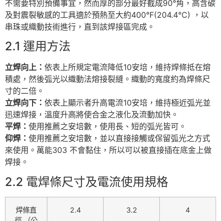
不需要特別預備事宜，然而厚的部分最好截成90°角，高含碳
及對震裂敏感的工具適於預熱至大約400°F(204.4°C) ，以
串珠或織動技術進行，直到該焊接區完成。
2.1 運用方法
立焊向上：
依表上所規定電流降低10安培，維持焊條抵在熔
積處，然後弧光以織動法熔接裂縫。織動的寬度約為焊條尺
寸的二倍。
立焊向下：
依表上顯示者升高電流10安培，維持極近弧光並
迅速焊接，溫度升高將使合金之液化及流動加快。
平焊：
使用推薦之安培數，使用長、短的弧光皆可。
仰焊：
使用推薦之安培數，並以直接接觸或保留弧光之方式
來使用。萬能303 不會黏住，所以可以被直接插在底金上做
焊接。
2.2 電焊條尺寸及電流使用規格
焊條直
2.4
3.2
4
徑 （公