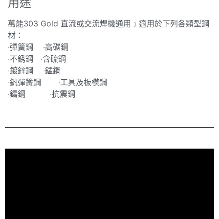
用途
萬能303 Gold 直流或交流焊機通用﹞適用於下列各類型鋼
材：
‧彈簧鋼 ‧高碳鋼
‧不銹鋼 ‧含硫鋼
‧鍍鋅鋼 ‧錳鋼
‧釩彈簧鋼 ‧工具及板模鋼
‧鑄鋼 ‧抗震鋼