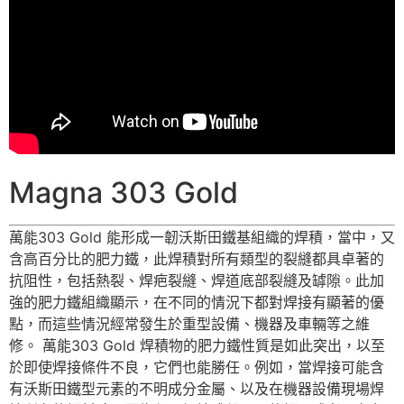
Magna 303 Gold
萬能303 Gold 能形成一韌沃斯田鐵基組織的焊積，當中，又
含高百分比的肥力鐵，此焊積對所有類型的裂縫都具卓著的
抗阻性，包括熱裂、焊疤裂縫、焊道底部裂縫及罅隙。此加
強的肥力鐵組織顯示，在不同的情況下都對焊接有顯著的優
點，而這些情況經常發生於重型設備、機器及車輛等之維
修。 萬能303 Gold 焊積物的肥力鐵性質是如此突出，以至
於即使焊接條件不良，它們也能勝任。例如，當焊接可能含
有沃斯田鐵型元素的不明成分金屬、以及在機器設備現場焊