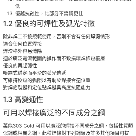
低
優越抗蝕性，比部分不銹鋼更佳
1.2 優良的可焊性及弧光特徵
除非焊工不按規範使用，否則不會有任何焊濺情形
適合任何位置焊接
焊渣格外容易清除
適於廣泛電流範圍內操作而不致損壞焊條包覆層
優良的再起弧性
噴霧式穩定而平滑的弧光傳遞
可維持極短的弧隙以有助於焊接合適位置
對焊疤裂縫和定位點焊縫具高度抗阻能力
1.3 高變通性
可用以焊接廣泛的不同成分之鋼
萬能303 Gold 可用以廣泛的焊接不同成分之鋼，包括性質類
似鋼或相異之鋼。此種焊條對下列鋼類及許多其他項目可提