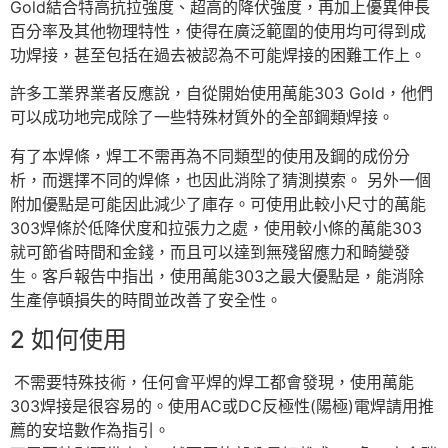
Gold結合特高抗拉強度、超高的降伏強度，再加上優異伸長
百分率及其他物理特性，使得在廣泛範圍的使用均可得到成
功焊接，甚至包括在過去被認為不可能焊接的困難工作上。
許多工業界業者反應說，自從開始使用萬能303 Gold，他們
可以成功地完成除了一些特殊材質外的全部鋼類焊接。
有了本焊條，焊工不需再為不同類型的使用及鋼的成份分
析，而選擇不同的焊條，也因此消除了猜測摸索。 另外一個
附加優點是可能因此減少了庫存。可使用此較小尺寸的萬能
303焊條於低降伏度和拉張力之處，使用較小條的萬能303
就可節省時間和金錢，而且可以達到無殘留應力和畸變發
生。客戶報告中指出，使用萬能303之最大優點是，能消除
生產停頓損失的時間並改善了安全性。
2 如何使用
不需要特殊技術，任何會平焊的焊工都會發現，使用萬能
303焊接是很容易的。使用AC或DC反極性(陽極)電焊請用推
薦的安培數作為指引。