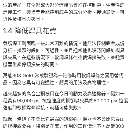
似的產品，其全部或大部分焊接品質均在控制中。生產性的
焊接工作，製造業者能控制底金的成分分析、接頭設計、可
近性及模具與夾具。
1.4 降低焊具花費
養護焊工則面臨一些非常因難的情況。他無法控制底金成份
分析、接頭的設計、可近性，並且通常他也沒時間設計模具
與夾具。在這些情況下，軟鋼焊條往往使焊接失敗，並耗費
機器生產停頓損失的時間。
萬能303 Gold 常被驗證為一維修時用軟鋼焊條之實用替代
品。因為它具有可變通性、簡易的用法及高物理性。
越來越多的高合金鋼被用在今日的動力及高速機器。假如一
種具有90,000 psi 抗拉強度的鋼卻以只具約60,000 psi 拉張
強度的軟鋼焊條焊接，就極可能失敗。
就像一條鏈子不會比它最弱的鏈環強，機器也不會比它最弱
的焊接處要強。特別是在應力作用的工作情況下，萬能303